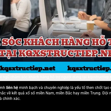
i ngũ chăm sóc khách hàng hỗ trợ người dùng tại kqxstructiep.
kênh
liên hệ
minh bạch và chuyên nghiệp là yếu tố then chốt tạo 
 mắc về kết quả xổ số miền Nam, miền Bắc hay miền Trung. Đội
 chính xác.