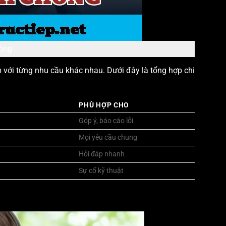
hóng
với từng nhu cầu khác nhau. Dưới đây là tổng hợp chi
PHÙ HỢP CHO
Góp ý, báo cáo lỗi
Mọi yêu cầu chung
Hỏi đáp nhanh
Sự cố kỹ thuật