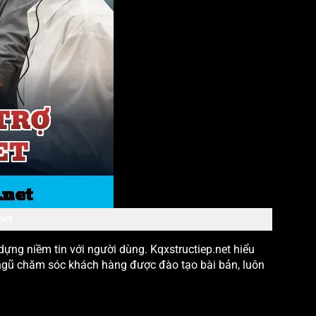
net
dựng niềm tin với người dùng. Kqxstructiep.net hiểu
 ngũ chăm sóc khách hàng được đào tạo bài bản, luôn