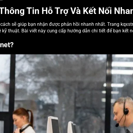
 Thông Tin Hỗ Trợ Và Kết Nối Nh
cách sẽ giúp bạn nhận được phản hồi nhanh nhất. Trang kqxstr
kỹ thuật. Bài viết này cung cấp hướng dẫn chi tiết để bạn kết nố
.net?