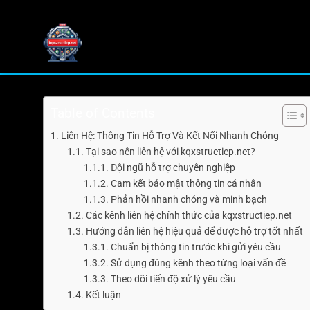
Bỏ
qua
nội
dung
Table of Contents
Liên Hệ: Thông Tin Hỗ Trợ Và Kết Nối Nhanh Chóng
Tại sao nên liên hệ với kqxstructiep.net?
Đội ngũ hỗ trợ chuyên nghiệp
Cam kết bảo mật thông tin cá nhân
Phản hồi nhanh chóng và minh bạch
Các kênh liên hệ chính thức của kqxstructiep.net
Hướng dẫn liên hệ hiệu quả để được hỗ trợ tốt nhất
Chuẩn bị thông tin trước khi gửi yêu cầu
Sử dụng đúng kênh theo từng loại vấn đề
Theo dõi tiến độ xử lý yêu cầu
Kết luận