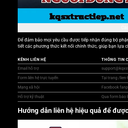
Các
Để đảm bảo mọi yêu cầu được tiếp nhận đúng bộ phận,
tiết các phương thức kết nối chính thức, giúp bạn lựa
KÊNH LIÊN HỆ
THÔNG TIN C
Email hỗ trợ
support@kqxst
Form liên hệ trực tuyến
Tại trang /lien
Mạng xã hội
Facebook fanp
Hỗ trợ kỹ thuật
Qua form báo l
Hướng dẫn liên hệ hiệu quả để được 