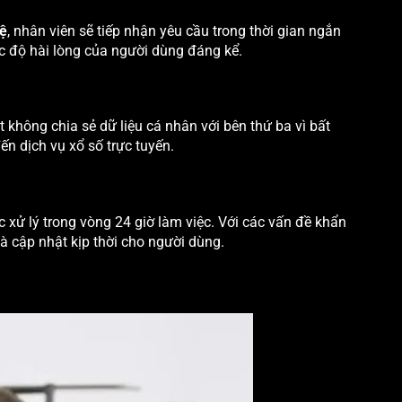
hệ
, nhân viên sẽ tiếp nhận yêu cầu trong thời gian ngắn
ức độ hài lòng của người dùng đáng kể.
 không chia sẻ dữ liệu cá nhân với bên thứ ba vì bất
n dịch vụ xổ số trực tuyến.
c xử lý trong vòng 24 giờ làm việc. Với các vấn đề khẩn
và cập nhật kịp thời cho người dùng.