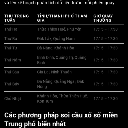
và lên kế hoạch phân tích dữ liệu trước mỗi phiên quay.
THỨ TRONG
TỈNH/THÀNH PHỐ THAM
GIỜ QUAY
TUẦN
GIA
THƯỞNG
Thứ Hai
Thừa Thiên Huế, Phú Yên
17:15 – 17:30
Thứ Ba
Đắk Lắk, Quảng Nam
17:15 – 17:30
Thứ Tư
Đà Nẵng, Khánh Hòa
17:15 – 17:30
Bình Định, Quảng Trị, Quảng
Thứ Năm
17:15 – 17:30
Bình
Thứ Sáu
Gia Lai, Ninh Thuận
17:15 – 17:30
Đà Nẵng, Quảng Ngãi, Đắk
Thứ Bảy
17:15 – 17:30
Nông
Khánh Hòa, Thừa Thiên Huế,
Chủ Nhật
17:15 – 17:30
Kon Tum
Các phương pháp soi cầu xổ số miền
Trung phổ biến nhất