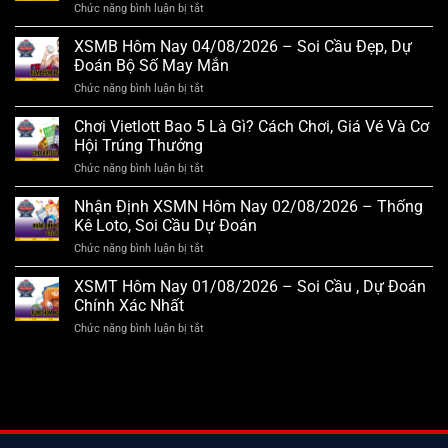
Chức năng bình luận bị tắt
ở
Chơi
Vietlott
XSMB Hôm Nay 04/08/2026 – Soi Cầu Đẹp, Dự
Có
Đoán Bộ Số May Mắn
Phạm
Pháp
Chức năng bình luận bị tắt
ở
Không?
XSMB
Giải
Hôm
Chơi Vietlott Bao 5 Là Gì? Cách Chơi, Giá Vé Và Cơ
Đáp
Nay
Hội Trúng Thưởng
Những
04/08/2026
Thắc
–
Chức năng bình luận bị tắt
ở
Mắc
Soi
Chơi
Thường
Cầu
Vietlott
Nhận Định XSMN Hôm Nay 02/08/2026 – Thống
Gặp
Đẹp,
Bao
Kê Loto, Soi Cầu Dự Đoán
Dự
5
Đoán
Là
Chức năng bình luận bị tắt
ở
Bộ
Gì?
Nhận
Số
Cách
Định
XSMT Hôm Nay 01/08/2026 – Soi Cầu , Dự Đoán
May
Chơi,
XSMN
Mắn
Chính Xác Nhất
Giá
Hôm
Vé
Nay
Chức năng bình luận bị tắt
ở
Và
02/08/2026
XSMT
Cơ
–
Hôm
Hội
Thống
Nay
Trúng
Kê
01/08/2026
Thưởng
Loto,
–
Soi
Soi
Cầu
Cầu
Dự