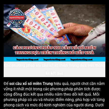
Các phương pháp soi cầu xổ số miền Trung dựa trên thống
kê kết quả
Để
soi cầu xổ số miền Trung
hiệu quả, người chơi cần nắm
vững ít nhất một trong các phương pháp phân tích được
cộng đồng đúc kết qua nhiều năm theo dõi kết quả. Mỗi
phương pháp có ưu và nhược điểm riêng, phù hợp với từng
phong cách và mức độ kinh nghiệm của người dùng. Dưới