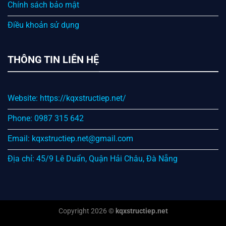
Chính sách bảo mật
Điều khoản sử dụng
THÔNG TIN LIÊN HỆ
Website: https://kqxstructiep.net/
Phone: 0987 315 642
Email:
kqxstructiep.net@gmail.com
Địa chỉ: 45/9 Lê Duẩn, Quận Hải Châu, Đà Nẵng
Copyright 2026 ©
kqxstructiep.net