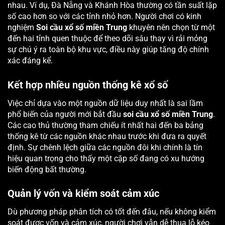
nhau. Ví dụ, Đà Nẵng và Khánh Hòa thường có tần suất lặp
số cao hơn so với các tỉnh nhỏ hơn. Người chơi có kinh
nghiệm
Soi cầu xổ số miền Trung
khuyên nên chọn từ một
đến hai tỉnh quen thuộc để theo dõi sâu thay vì rải mỏng
sự chú ý ra toàn bộ khu vực, điều này giúp tăng độ chính
xác đáng kể.
Kết hợp nhiều nguồn thống kê xổ số
Việc chỉ dựa vào một nguồn dữ liệu duy nhất là sai lầm
phổ biến của người mới bắt đầu
soi cầu xổ số miền Trung
.
Các cao thủ thường tham chiếu ít nhất hai đến ba bảng
thống kê từ các nguồn khác nhau trước khi đưa ra quyết
định. Sự chênh lệch giữa các nguồn đôi khi chính là tín
hiệu quan trọng cho thấy một cặp số đang có xu hướng
biến động bất thường.
Quản lý vốn và kiểm soát cảm xúc
Dù phương pháp phân tích có tốt đến đâu, nếu không kiểm
soát được vốn và cảm xúc, người chơi vẫn dễ thua lỗ kéo